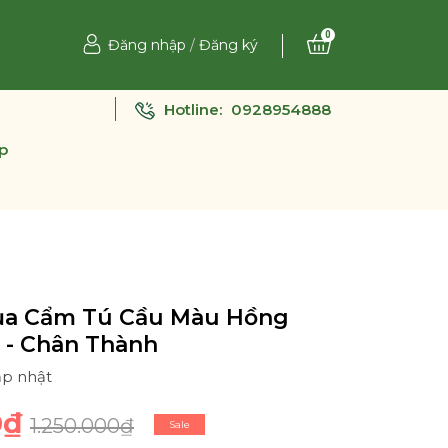
0
Đăng nhập
/
Đăng ký
Hotline:
0928954888
p
ụa Cẩm Tú Cầu Màu Hồng
 - Chân Thành
ập nhật
0₫
1.250.000₫
Sale