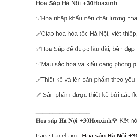
Hoa Sáp Hà Nội +30Hoaxinh
✅Hoa nhập khẩu nên chất lượng hoa
✅Giao hoa hỏa tốc Hà Nội, viết thiệp
✅Hoa Sáp để được lâu dài, bền đẹp
✅Màu sắc hoa và kiểu dáng phong p
✅Thiết kế và lên sản phẩm theo yêu
✅ Sản phẩm được thiết kế bởi các flo
________________
𝐇𝐨𝐚 𝐬𝐚́𝐩 𝐇𝐚̀ 𝐍𝐨̣̂𝐢 +𝟑𝟎𝐇𝐨𝐚𝐱𝐢𝐧𝐡🌹 
Page Facebook:
Hoa sáp Hà Nội +3