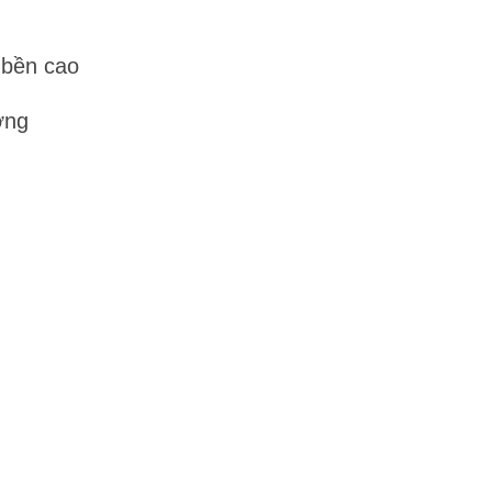
 bền cao
ơng