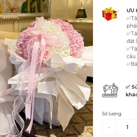
ƯU 
✅Tặ
phẩ
✅Tặ
đặt 
✅Tặn
cầu
✅Bảo
✅ Sử
khá
Số lượng:
–