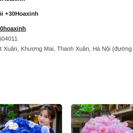
ội +30Hoaxinh
30hoaxinh
604011
ết Xuân, Khương Mai, Thanh Xuân, Hà Nội (đường 