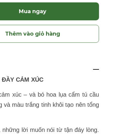
Mua ngay
Thêm vào giỏ hàng
À ĐẦY CẢM XÚC
cảm xúc – và bó hoa lụa cẩm tú cầu
 và màu trắng tinh khôi tạo nên tổng
 những lời muốn nói từ tận đáy lòng.