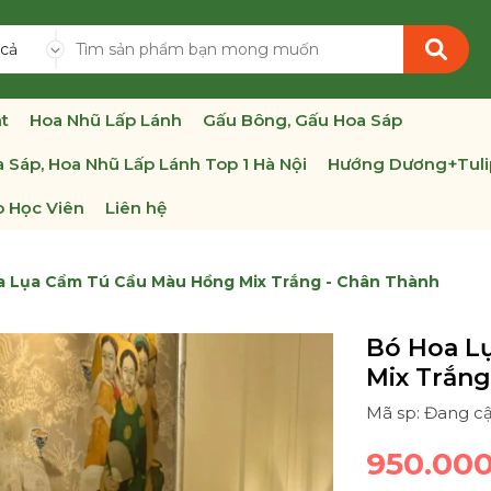
 cả
t
Hoa Nhũ Lấp Lánh
Gấu Bông, Gấu Hoa Sáp
 Sáp, Hoa Nhũ Lấp Lánh Top 1 Hà Nội
Hướng Dương+Tuli
 Học Viên
Liên hệ
a Lụa Cẩm Tú Cầu Màu Hồng Mix Trắng - Chân Thành
Bó Hoa L
Mix Trắng
Mã sp: Đang c
950.00