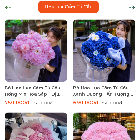
Hoa Lụa Cẩm Tú Cầu
Bó Hoa Lụa Cẩm Tú Cầu
Bó Hoa Lụa Cẩm Tú Cầu
Hồng Mix Hoa Sáp – Dịu
Xanh Dương – Ấn Tượng
Dàng Chứa Đầy Yêu
Khó Quên
750.000₫
690.000₫
950.000₫
750.000₫
Thương