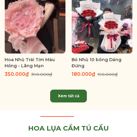
Hoa Nhũ Trái Tim Màu
Bó Nhũ 10 bông Dáng
Hồng - Lãng Mạn
Đứng
350.000₫
180.000₫
390.000₫
190.000₫
Xem tất cả
HOA LỤA CẨM TÚ CẦU