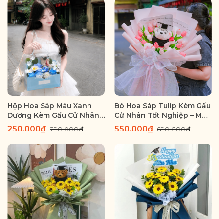
Hộp Hoa Sáp Màu Xanh
Bó Hoa Sáp Tulip Kèm Gấu
Dương Kèm Gấu Cử Nhân
Cử Nhân Tốt Nghiệp – Món
Tốt Nghiệp – Món Quà
Quà Ý Nghĩa Dành Tặng
250.000₫
550.000₫
290.000₫
690.000₫
Chúc Mừng Thành Công
Ngày Ra Trường