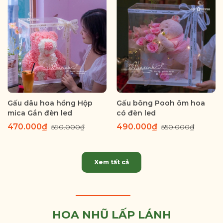
Gấu dâu hoa hồng Hộp
Gấu bông Pooh ôm hoa
mica Gắn đèn led
có đèn led
470.000₫
490.000₫
590.000₫
550.000₫
Xem tất cả
HOA NHŨ LẤP LÁNH