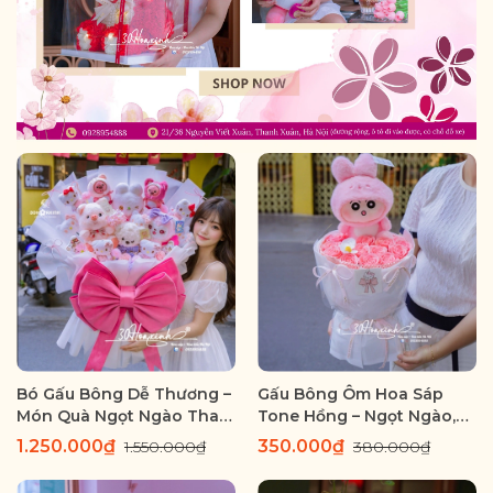
Bó Gấu Bông Dễ Thương –
Gấu Bông Ôm Hoa Sáp
Món Quà Ngọt Ngào Thay
Tone Hồng – Ngọt Ngào,
Lời Yêu Thương
Tinh Tế Và Đầy Cảm Xúc
1.250.000₫
350.000₫
1.550.000₫
380.000₫