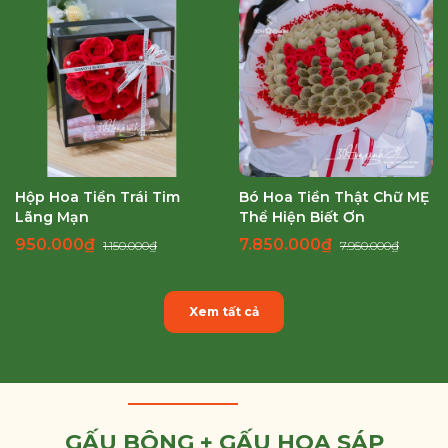
Hộp Hoa Tiền Trái Tim
Bó Hoa Tiền Thật Chữ MẸ
Lãng Mạn
Thể Hiện Biết Ơn
950.000₫
7.850.000₫
1.150.000₫
7.950.000₫
Xem tất cả
GẤU BÔNG + GẤU HOA SÁP