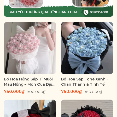
Bó Hoa Hồng Sáp Tỉ Muội
Bó Hoa Sáp Tone Xanh –
Màu Hồng – Món Quà Dịu
Chân Thành & Tinh Tế
Dàng Thay Lời Yêu
750.000₫
750.000₫
800.000₫
980.000₫
Thương