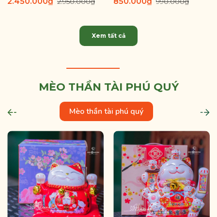
2.450.000₫
850.000₫
2.950.000₫
990.000₫
Xem tất cả
MÈO THẦN TÀI PHÚ QUÝ
Mèo thần tài phú quý