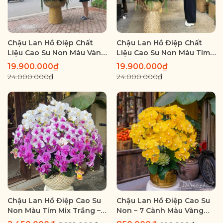
Chậu Lan Hồ Điệp Chất
Chậu Lan Hồ Điệp Chất
Liệu Cao Su Non Màu Vàng
Liệu Cao Su Non Màu Tím
Sang Trọng – Chậu Kích
Mix Trắng Lõi Tím – Chậu
19.900.000₫
19.900.000₫
Thước Lớn Cho Không
Cỡ Đại Sang Trọng Cho
24.000.000₫
24.000.000₫
Gian Đẳng Cấp
Sảnh, Biệt Thự
Chậu Lan Hồ Điệp Cao Su
Chậu Lan Hồ Điệp Cao Su
Non Màu Tím Mix Trắng –
Non – 7 Cành Màu Vàng
Nổi Bật Không Gian
Thanh Lịch