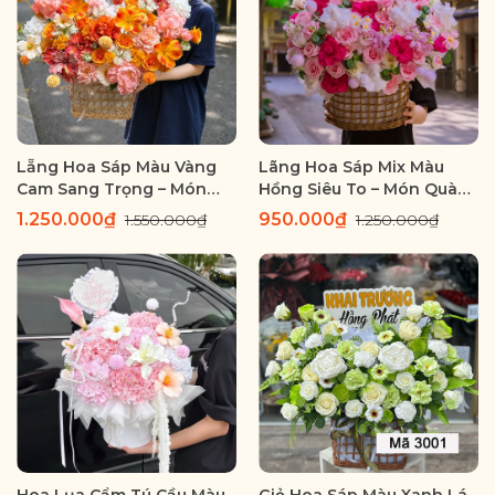
Lẵng Hoa Sáp Màu Vàng
Lãng Hoa Sáp Mix Màu
Cam Sang Trọng – Món
Hồng Siêu To – Món Quà
Quà Rực Rỡ Gửi Trao
Sang Trọng Ý Nghĩa
1.250.000₫
950.000₫
1.550.000₫
1.250.000₫
Thành Công