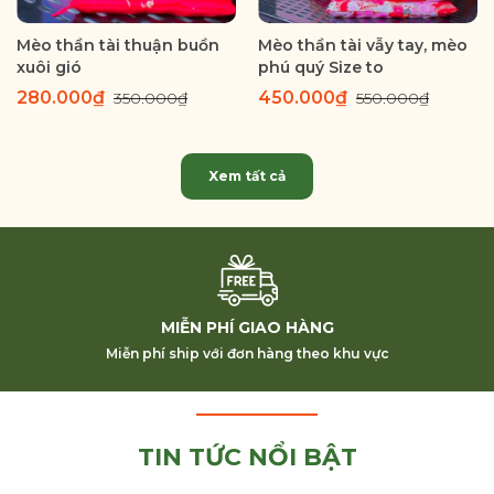
Mèo thần tài thuận buồn
Mèo thần tài vẫy tay, mèo
xuôi gió
phú quý Size to
280.000₫
450.000₫
350.000₫
550.000₫
Xem tất cả
MIỄN PHÍ GIAO HÀNG
Miễn phí ship với đơn hàng theo khu vực
TIN TỨC NỔI BẬT