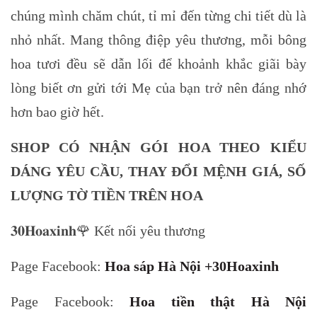
chúng mình chăm chút, tỉ mỉ đến từng chi tiết dù là
nhỏ nhất. Mang thông điệp yêu thương, mỗi bông
hoa tươi đều sẽ dẫn lối để khoảnh khắc giãi bày
lòng biết ơn gửi tới Mẹ của bạn trở nên đáng nhớ
hơn bao giờ hết.
SHOP CÓ NHẬN GÓI HOA THEO KIỂU
DÁNG YÊU CẦU, THAY ĐỔI MỆNH GIÁ, SỐ
LƯỢNG TỜ TIỀN TRÊN HOA
𝟑𝟎𝐇𝐨𝐚𝐱𝐢𝐧𝐡🌹 Kết nối yêu thương
Page Facebook:
Hoa sáp Hà Nội +30Hoaxinh
Page Facebook:
Hoa tiền thật Hà Nội