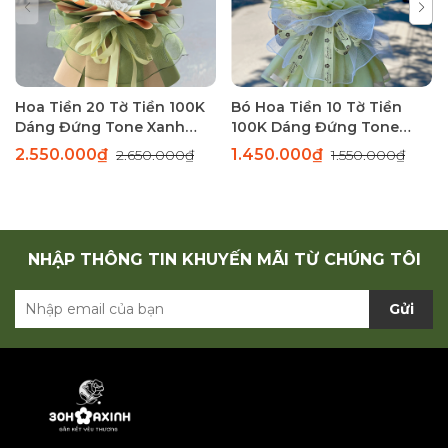
Hoa Tiền 20 Tờ Tiền 100K
Bó Hoa Tiền 10 Tờ Tiền
Dáng Đứng Tone Xanh
100K Dáng Đứng Tone
Sang Trọng
Xanh Thanh Lịch
2.550.000₫
1.450.000₫
2.650.000₫
1.550.000₫
NHẬP THÔNG TIN KHUYẾN MÃI TỪ CHÚNG TÔI
Gửi