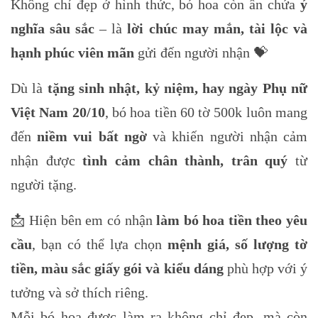
Không chỉ đẹp ở hình thức, bó hoa còn ẩn chứa
ý
nghĩa sâu sắc
– là
lời chúc may mắn, tài lộc và
hạnh phúc viên mãn
gửi đến người nhận 💝
Dù là
tặng sinh nhật, kỷ niệm, hay ngày Phụ nữ
Việt Nam 20/10
, bó hoa tiền 60 tờ 500k luôn mang
đến
niềm vui bất ngờ
và khiến người nhận cảm
nhận được
tình cảm chân thành, trân quý
từ
người tặng.
📩 Hiện bên em có nhận
làm bó hoa tiền theo yêu
cầu
, bạn có thể lựa chọn
mệnh giá, số lượng tờ
tiền, màu sắc giấy gói và kiểu dáng
phù hợp với ý
tưởng và sở thích riêng.
Mỗi bó hoa được làm ra không chỉ đẹp, mà còn