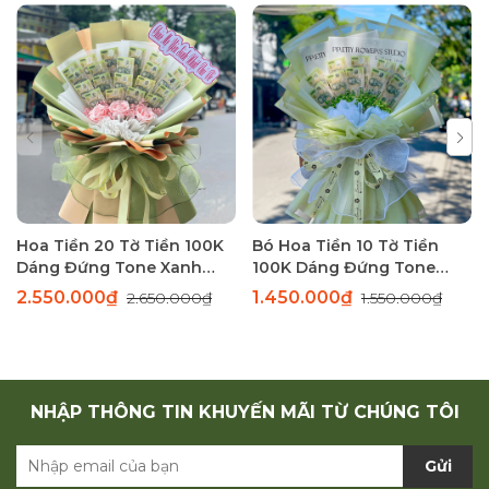
Hoa Tiền 20 Tờ Tiền 100K
Bó Hoa Tiền 10 Tờ Tiền
Dáng Đứng Tone Xanh
100K Dáng Đứng Tone
Sang Trọng
Xanh Thanh Lịch
2.550.000₫
1.450.000₫
2.650.000₫
1.550.000₫
NHẬP THÔNG TIN KHUYẾN MÃI TỪ CHÚNG TÔI
Gửi