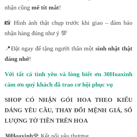
nhận cũng
mê tít mắt
!
📸 Hình ảnh thật chụp trước khi giao – đảm bảo
nhận hàng đúng như ý 💯
📍Đặt ngay để tặng người thân một
sinh nhật thật
đáng nhớ
!
Với tất cả tình yêu và lòng biết ơn 30Hoaxinh
cám ơn quý khách đã trao cơ hội phục vụ
SHOP CÓ NHẬN GÓI HOA THEO KIỂU
DÁNG YÊU CẦU, THAY ĐỔI MỆNH GIÁ, SỐ
LƯỢNG TỜ TIỀN TRÊN HOA
𝟑𝟎𝐇𝐨𝐚𝐱𝐢𝐧𝐡🌹 Kết nối yêu thương