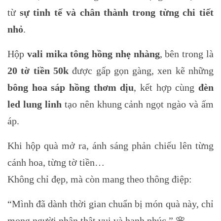
từ
sự tinh tế và chân thành trong từng chi tiết
nhỏ
.
Hộp
vali mika tông hồng nhẹ nhàng
, bên trong là
20 tờ tiền 50k
được gấp gọn gàng, xen kẽ những
bông hoa sáp hồng thơm dịu
, kết hợp cùng
đèn
led lung linh
tạo nên khung cảnh ngọt ngào và ấm
áp.
Khi hộp quà mở ra, ánh sáng phản chiếu lên từng
cánh hoa, từng tờ tiền…
Không chỉ đẹp, mà còn mang theo thông điệp:
“Mình đã dành thời gian chuẩn bị món quà này, chỉ
mong người nhận thật vui và hạnh phúc.” 🌸