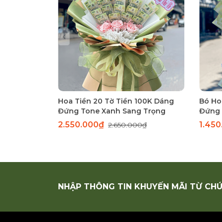
Hoa Tiền 20 Tờ Tiền 100K Dáng
Bó Ho
Đứng Tone Xanh Sang Trọng
Đứng 
2.550.000₫
1.45
2.650.000₫
NHẬP THÔNG TIN KHUYẾN MÃI TỪ CHÚ