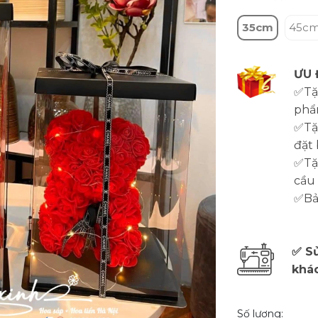
35cm
45c
ƯU 
✅Tặ
phẩ
✅Tặ
đặt 
✅Tặn
cầu
✅Bảo
✅ Sử
khá
Số lượng: