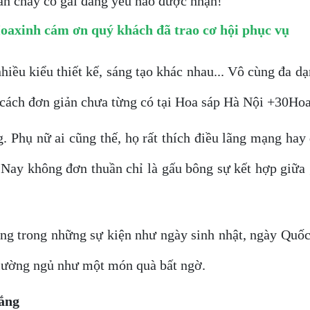
an chảy cô gái đáng yêu nào được nhận!
0Hoaxinh cám ơn quý khách đã trao cơ hội phục vụ
nhiều kiểu thiết kế, sáng tạo khác nhau... Vô cùng đa d
cách đơn giản chưa từng có tại Hoa sáp Hà Nội +30Ho
. Phụ nữ ai cũng thế, họ rất thích điều lãng mạng ha
! Nay không đơn thuần chỉ là gấu bông sự kết hợp giữa
ng trong những sự kiện như ngày sinh nhật, ngày Quốc 
 giường ngủ như một món quà bất ngờ.
ắng