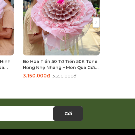
 Hình
Bó Hoa Tiền 50 Tờ Tiền 50K Tone
Bó Hoa Tiền
oa
Hồng Nhẹ Nhàng – Món Quà Gửi
Tròn Siêu 
Trao Yêu Thương
Chúa Sang 
3.150.000₫
4.250.00
3.390.000₫
Gửi