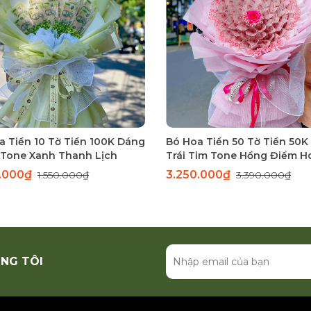
a Tiền 10 Tờ Tiền 100K Dáng
Bó Hoa Tiền 50 Tờ Tiền 50K
Tone Xanh Thanh Lịch
Trái Tim Tone Hồng Điểm H
Baby Khô
0.000₫
3.250.000₫
1.550.000₫
3.390.000₫
NG TÔI