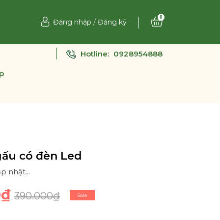
0
Đăng nhập
/
Đăng ký
Hotline:
0928954888
p
gấu có đèn Led
p nhật...
0₫
390.000₫
Sale