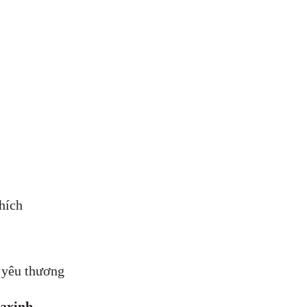
hích
t nối yêu thương
axinh