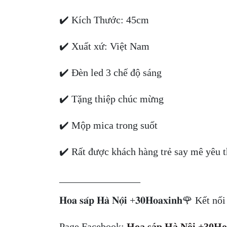
✔️ Kích Thước: 45cm
✔️ Xuất xứ: Việt Nam
✔️ Đèn led 3 chế độ sáng
✔️ Tặng thiệp chúc mừng
✔️ Mộp mica trong suốt
✔️ Rất được khách hàng trẻ say mê yêu t
________________
𝐇𝐨𝐚 𝐬𝐚́𝐩 𝐇𝐚̀ 𝐍𝐨̣̂𝐢 +𝟑𝟎𝐇𝐨𝐚𝐱𝐢𝐧𝐡🌹 Kế
Page Facebook:
Hoa sáp Hà Nội +30Ho