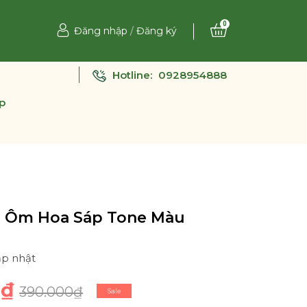
0
Đăng nhập
/
Đăng ký
Hotline:
0928954888
p
 Ôm Hoa Sáp Tone Màu
ập nhật
0₫
390.000₫
Sale