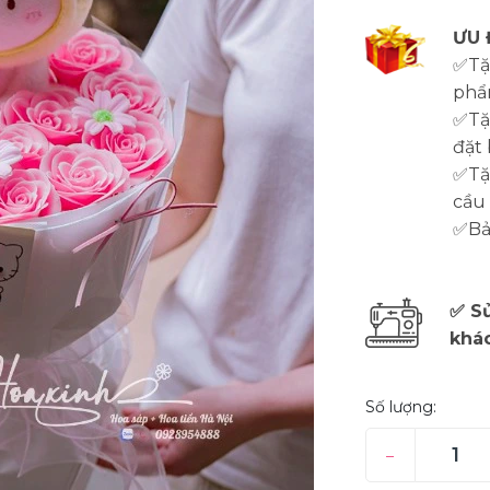
ƯU 
✅Tặ
phẩ
✅Tặ
đặt 
✅Tặn
cầu
✅Bảo
✅ Sử
khá
Số lượng:
–