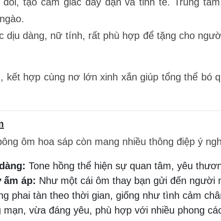
 đối, tạo cảm giác đầy đặn và tinh tế. Trung tâ
ngào.
 dịu dàng, nữ tính, rất phù hợp để tặng cho ngư
, kết hợp cùng nơ lớn xinh xắn giúp tổng thể bó q
m
 bông ôm hoa sáp còn mang nhiều thông điệp ý ngh
 dàng:
Tone hồng thể hiện sự quan tâm, yêu thươ
ự ấm áp:
Như một cái ôm thay bạn gửi đến người 
g phai tàn theo thời gian, giống như tình cảm châ
 mạn, vừa đáng yêu, phù hợp với nhiều phong cá