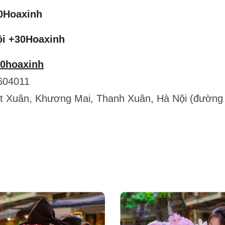
0Hoaxinh
ội +30Hoaxinh
30hoaxinh
604011
ết Xuân, Khương Mai, Thanh Xuân, Hà Nội (đường 