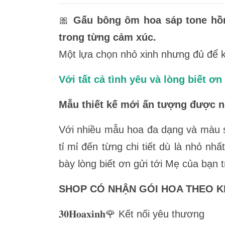
🎀
Gấu bông ôm hoa sáp tone hồng
trong từng cảm xúc.
Một lựa chọn nhỏ xinh nhưng đủ để 
Với tất cả tình yêu và lòng biết 
Mẫu thiết kế mới ấn tượng được n
Với nhiều mẫu hoa đa dạng và màu s
tỉ mỉ đến từng chi tiết dù là nhỏ n
bày lòng biết ơn gửi tới Mẹ của bạn
SHOP CÓ NHẬN GÓI HOA THEO KI
𝟑𝟎𝐇𝐨𝐚𝐱𝐢𝐧𝐡🌹 Kết nối yêu thương