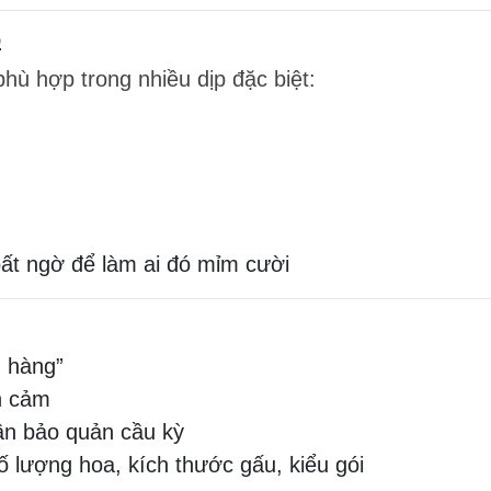
p
ù hợp trong nhiều dịp đặc biệt:
ất ngờ để làm ai đó mỉm cười
g hàng”
n cảm
ần bảo quản cầu kỳ
ố lượng hoa, kích thước gấu, kiểu gói