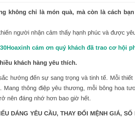
 không chỉ là món quà, mà còn là cách bạn t
khiến người nhận cảm thấy hạnh phúc và được yê
ơn 30Hoaxinh cám ơn quý khách đã trao cơ hội p
hiều khách hàng yêu thích.
ắc hướng đến sự sang trọng và tinh tế. Mỗi thiế
hất. Mang thông điệp yêu thương, mỗi bông hoa tươ
 trở nên đáng nhớ hơn bao giờ hết.
ỂU DÁNG YÊU CẦU, THAY ĐỔI MỆNH GIÁ, SỐ