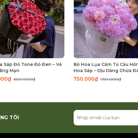
a Sáp Đỏ Tone Đỏ Đen – Vẻ
Bó Hoa Lụa Cẩm Tú Cầu Hồ
ãng Mạn
Hoa Sáp – Dịu Dàng Chứa Đ
Thương
000₫
750.000₫
600.000₫
950.000₫
NG TÔI