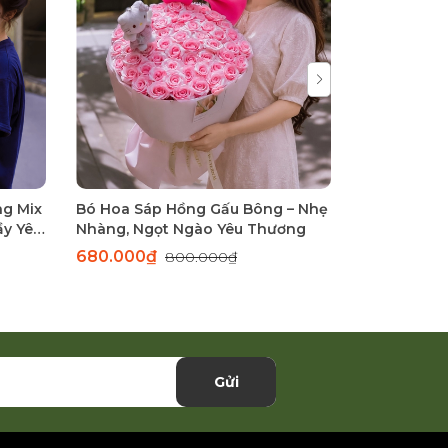
ng Mix
Bó Hoa Sáp Hồng Gấu Bông – Nhẹ
Bó Hoa Lụa
ầy Yêu
Nhàng, Ngọt Ngào Yêu Thương
Hồng – Bó 
Thương
680.000₫
1.590.00
800.000₫
Gửi