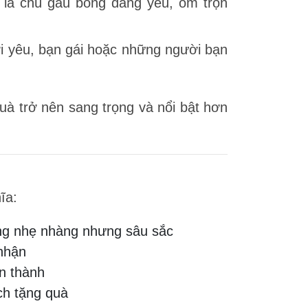
m là chú gấu bông đáng yêu, ôm trọn
ời yêu, bạn gái hoặc những người bạn
uà trở nên sang trọng và nổi bật hơn
ĩa:
ng nhẹ nhàng nhưng sâu sắc
nhận
n thành
ch tặng quà