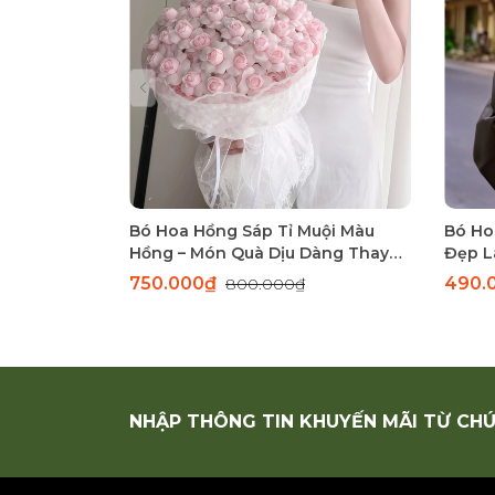
Bó Hoa Hồng Sáp Tỉ Muội Màu
Bó Ho
Hồng – Món Quà Dịu Dàng Thay
Đẹp L
Lời Yêu Thương
750.000₫
490.
800.000₫
NHẬP THÔNG TIN KHUYẾN MÃI TỪ CHÚ