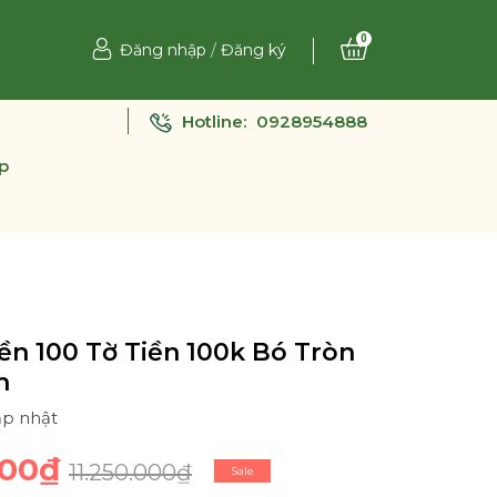
0
Đăng nhập
/
Đăng ký
Hotline:
0928954888
p
ền 100 Tờ Tiền 100k Bó Tròn
h
ập nhật
000₫
11.250.000₫
Sale