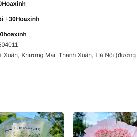
0Hoaxinh
ội +30Hoaxinh
30hoaxinh
604011
ết Xuân, Khương Mai, Thanh Xuân, Hà Nội (đường 