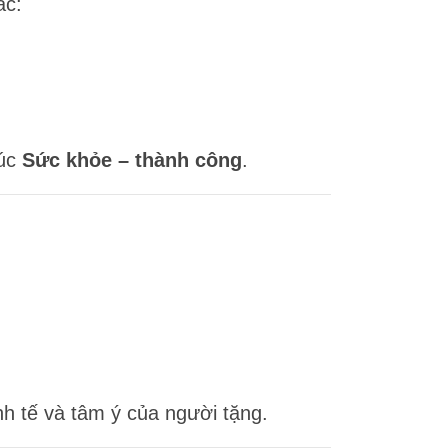
ắc:
húc
Sức khỏe – thành công
.
inh tế và tâm ý của người tặng.