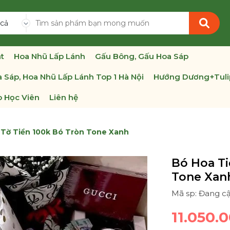
 cả
t
Hoa Nhũ Lấp Lánh
Gấu Bông, Gấu Hoa Sáp
 Sáp, Hoa Nhũ Lấp Lánh Top 1 Hà Nội
Hướng Dương+Tuli
 Học Viên
Liên hệ
 Tờ Tiền 100k Bó Tròn Tone Xanh
Bó Hoa Ti
Tone Xan
Mã sp: Đang c
11.050.