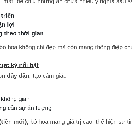
 mát, dễ chịu nhưng ẩn chứa nhiều ý nghĩa sâu s
 triển
ận lợi
 theo thời gian
, bó hoa không chỉ đẹp mà còn mang thông điệp c
cực kỳ nổi bật
òn đầy đặn
, tạo cảm giác:
 không gian
ọng cần sự ấn tượng
(tiền mới)
, bó hoa mang giá trị cao, thể hiện sự t