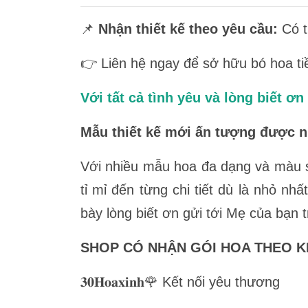
📌
Nhận thiết kế theo yêu cầu:
Có t
👉 Liên hệ ngay để sở hữu bó hoa tiề
Với tất cả tình yêu và lòng biết 
Mẫu thiết kế mới ấn tượng được n
Với nhiều mẫu hoa đa dạng và màu s
tỉ mỉ đến từng chi tiết dù là nhỏ n
bày lòng biết ơn gửi tới Mẹ của bạn
SHOP CÓ NHẬN GÓI HOA THEO KI
𝟑𝟎𝐇𝐨𝐚𝐱𝐢𝐧𝐡🌹 Kết nối yêu thương