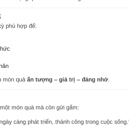
t
kỳ phù hợp để:
chức
thân
ần món quà
ấn tượng – giá trị – đáng nhớ
.
g một món quà mà còn gửi gắm:
gày càng phát triển, thành công trong cuộc sống.