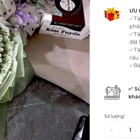
ƯU 
✅Tặ
phẩ
✅Tặ
đặt 
✅Tặn
cầu
✅Bảo
✅ Sử
khá
Số lượng:
–