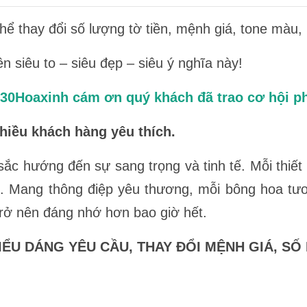
hể thay đổi số lượng tờ tiền, mệnh giá, tone màu, 
n siêu to – siêu đẹp – siêu ý nghĩa này!
ơn 30Hoaxinh cám ơn quý khách đã trao cơ hội p
hiều khách hàng yêu thích.
ắc hướng đến sự sang trọng và tinh tế. Mỗi thiế
hất. Mang thông điệp yêu thương, mỗi bông hoa tươ
 trở nên đáng nhớ hơn bao giờ hết.
ỂU DÁNG YÊU CẦU, THAY ĐỔI MỆNH GIÁ, SỐ