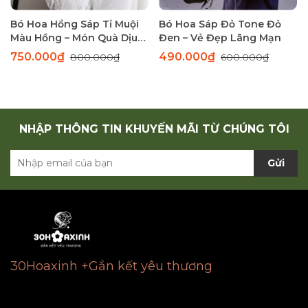
Bó Hoa Hồng Sáp Tỉ Muội
Bó Hoa Sáp Đỏ Tone Đỏ
Màu Hồng – Món Quà Dịu
Đen – Vẻ Đẹp Lãng Mạn
Dàng Thay Lời Yêu Thương
750.000₫
490.000₫
800.000₫
600.000₫
NHẬP THÔNG TIN KHUYẾN MÃI TỪ CHÚNG TÔI
Gửi
30Hoaxinh +Gắn kết yêu thương