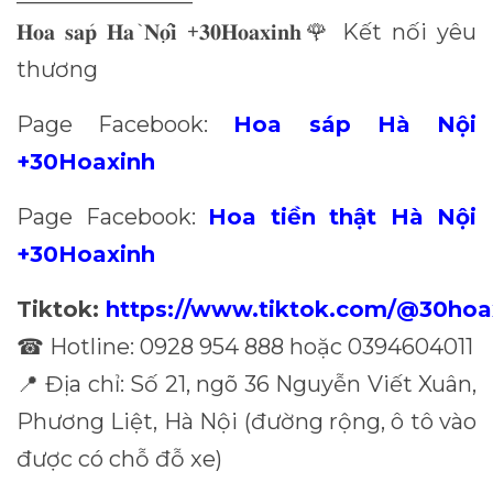
̀
+
Kết nối yêu
𝐇𝐨𝐚
𝐬𝐚
𝐩
𝐇𝐚
𝐍𝐨
𝐢
𝟑𝟎𝐇𝐨𝐚𝐱𝐢𝐧𝐡
🌹
thương
Page Facebook:
Hoa sáp Hà Nội
+30Hoaxinh
Page Facebook:
Hoa tiền thật Hà Nội
+30Hoaxinh
Tiktok:
https://www.tiktok.com/@30hoa
Hotline: 0928 954 888 hoặc 0394604011
☎
Địa chỉ: Số 21, ngõ 36 Nguyễn Viết Xuân,
📍
Phương Liệt, Hà Nội (đường rộng, ô tô vào
được có chỗ đỗ xe)