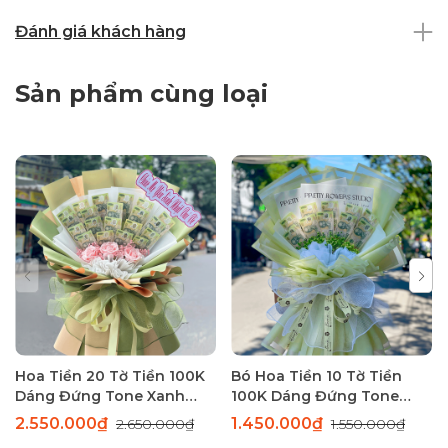
Đánh giá khách hàng
Sản phẩm cùng loại
Hoa Tiền 20 Tờ Tiền 100K
Bó Hoa Tiền 10 Tờ Tiền
Dáng Đứng Tone Xanh
100K Dáng Đứng Tone
Sang Trọng
Xanh Thanh Lịch
2.550.000₫
1.450.000₫
2.650.000₫
1.550.000₫