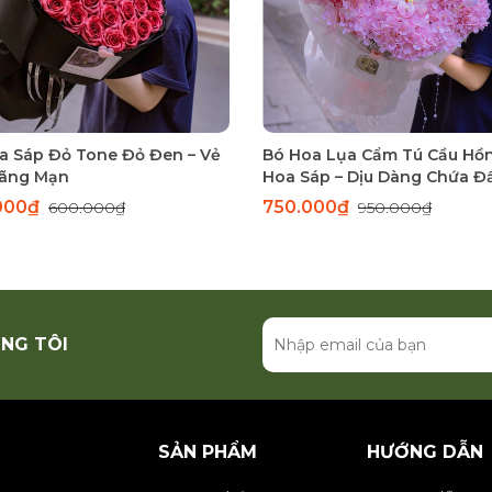
a Sáp Đỏ Tone Đỏ Đen – Vẻ
Bó Hoa Lụa Cẩm Tú Cầu Hồ
ãng Mạn
Hoa Sáp – Dịu Dàng Chứa Đ
Thương
000₫
750.000₫
600.000₫
950.000₫
NG TÔI
SẢN PHẨM
HƯỚNG DẪN