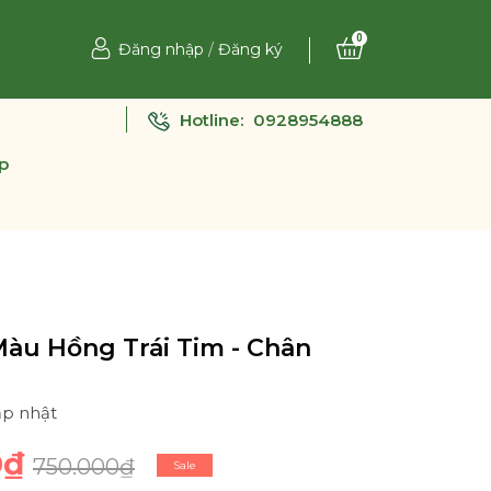
0
Đăng nhập
/
Đăng ký
Hotline:
0928954888
p
àu Hồng Trái Tim - Chân
ập nhật
0₫
750.000₫
Sale