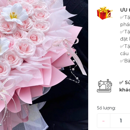
ƯU 
✅Tặ
phẩ
✅Tặ
đặt 
✅Tặn
cầu
✅Bảo
✅ Sử
khá
Số lượng:
–