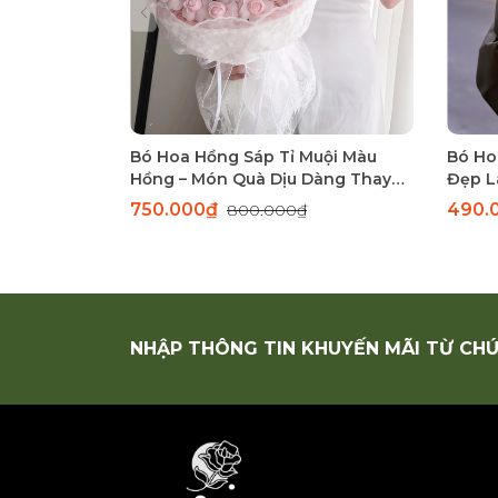
Bó Hoa Hồng Sáp Tỉ Muội Màu
Bó Ho
Hồng – Món Quà Dịu Dàng Thay
Đẹp L
Lời Yêu Thương
750.000₫
490.
800.000₫
NHẬP THÔNG TIN KHUYẾN MÃI TỪ CHÚ