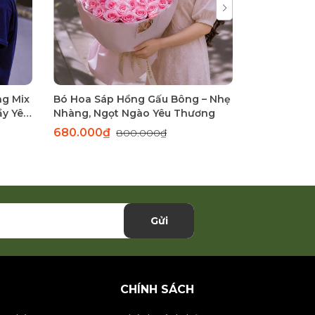
ng Mix
Bó Hoa Sáp Hồng Gấu Bông – Nhẹ
Bó Hoa Lụa
ầy Yêu
Nhàng, Ngọt Ngào Yêu Thương
Hồng – Bó 
Thương
680.000₫
1.590.00
800.000₫
Gửi
CHÍNH SÁCH