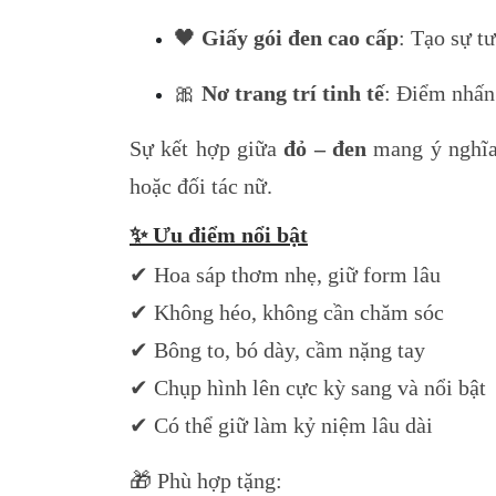
🖤
Giấy gói đen cao cấp
: Tạo sự t
🎀
Nơ trang trí tinh tế
: Điểm nhấn 
Sự kết hợp giữa
đỏ – đen
mang ý nghĩ
hoặc đối tác nữ.
✨ Ưu điểm nổi bật
✔ Hoa sáp thơm nhẹ, giữ form lâu
✔ Không héo, không cần chăm sóc
✔ Bông to, bó dày, cầm nặng tay
✔ Chụp hình lên cực kỳ sang và nổi bật
✔ Có thể giữ làm kỷ niệm lâu dài
🎁 Phù hợp tặng: