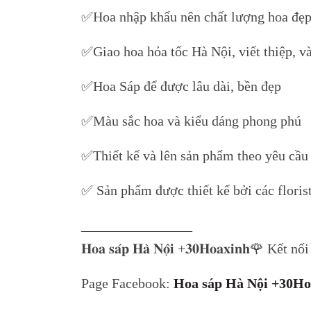
✅Hoa nhập khẩu nên chất lượng hoa đẹp
✅Giao hoa hỏa tốc Hà Nội, viết thiệp, v
✅Hoa Sáp để được lâu dài, bền đẹp
✅Màu sắc hoa và kiểu dáng phong phú
✅Thiết kế và lên sản phẩm theo yêu cầu
✅ Sản phẩm được thiết kế bởi các floris
________________
𝐇𝐨𝐚 𝐬𝐚́𝐩 𝐇𝐚̀ 𝐍𝐨̣̂𝐢 +𝟑𝟎𝐇𝐨𝐚𝐱𝐢𝐧𝐡🌹 Kế
Page Facebook:
Hoa sáp Hà Nội +30Ho