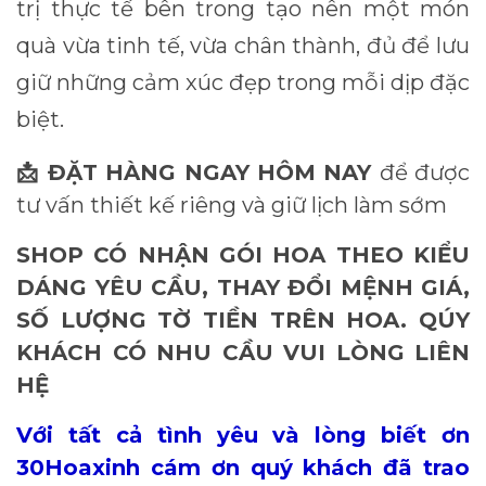
trị thực tế bên trong tạo nên một món
quà vừa tinh tế, vừa chân thành, đủ để lưu
giữ những cảm xúc đẹp trong mỗi dịp đặc
biệt.
ĐẶT HÀNG NGAY HÔM NAY
để được
📩
tư vấn thiết kế riêng và giữ lịch làm sớm
SHOP CÓ NHẬN GÓI HOA THEO KIỂU
DÁNG YÊU CẦU, THAY ĐỔI MỆNH GIÁ,
SỐ LƯỢNG TỜ TIỀN TRÊN HOA. QÚY
KHÁCH CÓ NHU CẦU VUI LÒNG LIÊN
HỆ
Với tất cả tình yêu và lòng biết ơn
30Hoaxinh cám ơn quý khách đã trao