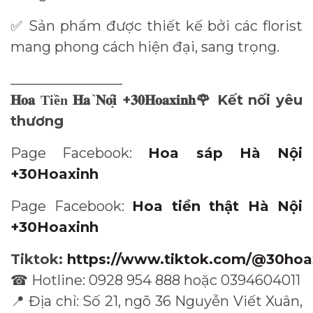
Sản phẩm được thiết kế bởi các florist
✅
mang phong cách hiện đại, sang trọng.
________________
̀
+
Kết nối yêu
𝐇𝐨𝐚
Tiền
𝐇𝐚
𝐍𝐨
𝐢
𝟑𝟎𝐇𝐨𝐚𝐱𝐢𝐧𝐡
🌹
thương
Page Facebook:
Hoa sáp Hà Nội
+30Hoaxinh
Page Facebook:
Hoa tiền thật Hà Nội
+30Hoaxinh
Tiktok:
https://www.tiktok.com/@30hoa
Hotline: 0928 954 888 hoặc 0394604011
☎
Địa chỉ: Số 21, ngõ 36 Nguyễn Viết Xuân,
📍