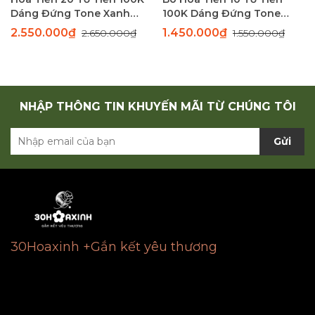
Dáng Đứng Tone Xanh
100K Dáng Đứng Tone
Sang Trọng
Xanh Thanh Lịch
2.550.000₫
1.450.000₫
2.650.000₫
1.550.000₫
NHẬP THÔNG TIN KHUYẾN MÃI TỪ CHÚNG TÔI
Gửi
30Hoaxinh +Gắn kết yêu thương