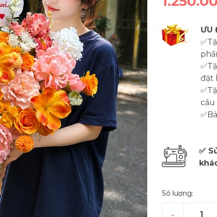
1.250.0
ƯU 
✅Tặ
phẩ
✅Tặ
đặt 
✅Tặn
cầu
✅Bảo
✅ Sử
khá
Số lượng:
–