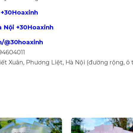
 +30Hoaxinh
à Nội +30Hoaxinh
om/@30hoaxinh
94604011
iết Xuân, Phương Liệt, Hà Nội (đường rộng, ô 