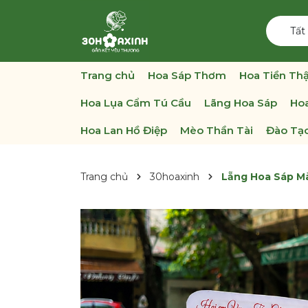
Tất
Trang chủ
Hoa Sáp Thơm
Hoa Tiền Thậ
Hoa Lụa Cẩm Tú Cầu
Lãng Hoa Sáp
Hoa
Hoa Lan Hồ Điệp
Mèo Thần Tài
Đào Tạo
Trang chủ
30hoaxinh
Lẵng Hoa Sáp M