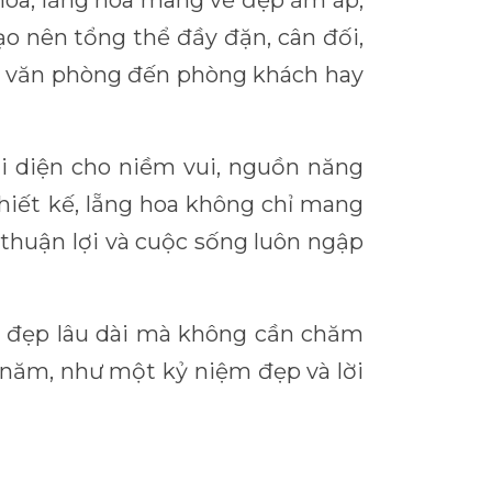
hòa, lẵng hoa mang vẻ đẹp ấm áp,
ạo nên tổng thể đầy đặn, cân đối,
g, văn phòng đến phòng khách hay
i diện cho niềm vui, nguồn năng
hiết kế, lẵng hoa không chỉ mang
 thuận lợi và cuộc sống luôn ngập
vẻ đẹp lâu dài mà không cần chăm
 năm, như một kỷ niệm đẹp và lời