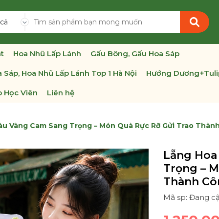
 cả
t
Hoa Nhũ Lấp Lánh
Gấu Bông, Gấu Hoa Sáp
 Sáp, Hoa Nhũ Lấp Lánh Top 1 Hà Nội
Hướng Dương+Tuli
 Học Viên
Liên hệ
àu Vàng Cam Sang Trọng – Món Quà Rực Rỡ Gửi Trao Thàn
Lẵng Hoa
Trọng – M
Thành Cô
Mã sp: Đang c