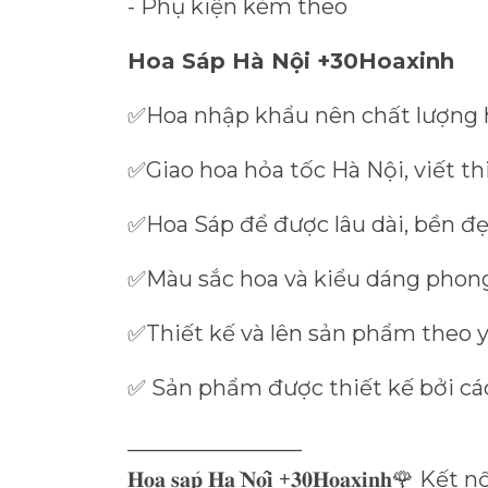
- Phụ kiện kèm theo
Hoa Sáp Hà Nội +30Hoaxinh
Hoa nhập khẩu nên chất lượng 
✅
Giao hoa hỏa tốc Hà Nội, viết t
✅
Hoa Sáp để được lâu dài, bền đ
✅
Màu sắc hoa và kiểu dáng phon
✅
Thiết kế và lên sản phẩm theo 
✅
Sản phẩm được thiết kế bởi các
✅
________________
̀
+
Kết nố
𝐇𝐨𝐚
𝐬𝐚
𝐩
𝐇𝐚
𝐍𝐨
𝐢
𝟑𝟎𝐇𝐨𝐚𝐱𝐢𝐧𝐡
🌹