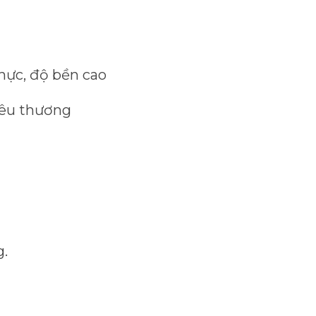
hực, độ bền cao
 yêu thương
g.