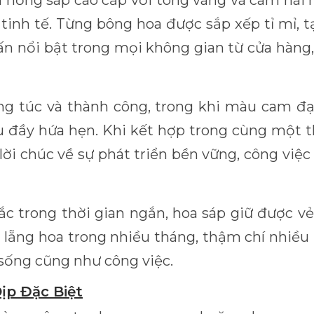
 hồng sáp cao cấp với tông vàng và cam hài 
inh tế. Từng bông hoa được sắp xếp tỉ mỉ, t
ấn nổi bật trong mọi không gian từ cửa hàn
ng túc và thành công, trong khi màu cam đạ
u đầy hứa hẹn. Khi kết hợp trong cùng một t
ời chúc về sự phát triển bền vững, công việc
ắc trong thời gian ngắn, hoa sáp giữ được 
y lẵng hoa trong nhiều tháng, thậm chí nhiều
sống cũng như công việc.
ịp Đặc Biệt