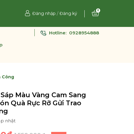
0
Đăng nhập
/
Đăng ký
Hotline:
0928954888
p
h Công
 Sáp Màu Vàng Cam Sang
ón Quà Rực Rỡ Gửi Trao
ng
ập nhật