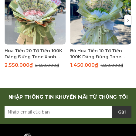
Hoa Tiền 20 Tờ Tiền 100K
Bó Hoa Tiền 10 Tờ Tiền
Dáng Đứng Tone Xanh
100K Dáng Đứng Tone
Sang Trọng
Xanh Thanh Lịch
2.550.000₫
1.450.000₫
2.650.000₫
1.550.000₫
NHẬP THÔNG TIN KHUYẾN MÃI TỪ CHÚNG TÔI
Gửi