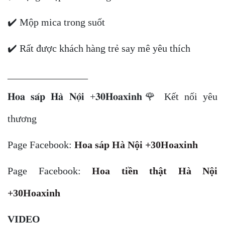
✔️ Mộp mica trong suốt
✔️ Rất được khách hàng trẻ say mê yêu thích
________________
𝐇𝐨𝐚 𝐬𝐚́𝐩 𝐇𝐚̀ 𝐍𝐨̣̂𝐢 +𝟑𝟎𝐇𝐨𝐚𝐱𝐢𝐧𝐡🌹 Kết nối yêu
thương
Page Facebook:
Hoa sáp Hà Nội +30Hoaxinh
Page Facebook:
Hoa tiền thật Hà Nội
+30Hoaxinh
VIDEO