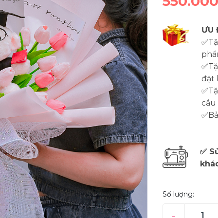
550.00
ƯU 
✅Tặ
phẩ
✅Tặ
đặt 
✅Tặn
cầu
✅Bảo
✅ Sử
khá
Số lượng:
–