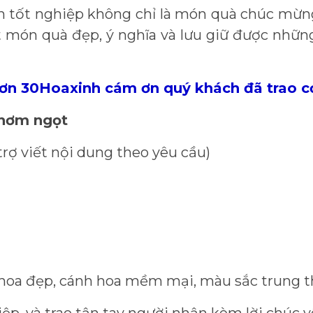
n tốt nghiệp không chỉ là món quà chúc mừng
 món quà đẹp, ý nghĩa và lưu giữ được nhữ
ết ơn 30Hoaxinh cám ơn quý khách đã trao c
thơm ngọt
trợ viết nội dung theo yêu cầu)
hoa đẹp, cánh hoa mềm mại, màu sắc trung t