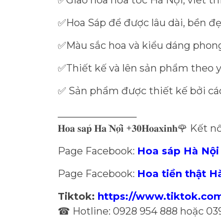
Giao hoa hỏa tốc Hà Nội, viết t
✅
Hoa Sáp để được lâu dài, bền đ
✅
Màu sắc hoa và kiểu dáng phon
✅
Thiết kế và lên sản phẩm theo 
✅
Sản phẩm được thiết kế bởi các
✅
________________
̀
+
Kết nố
𝐇𝐨𝐚
𝐬𝐚
𝐩
𝐇𝐚
𝐍𝐨
𝐢
𝟑𝟎𝐇𝐨𝐚𝐱𝐢𝐧𝐡
🌹
Page Facebook:
Hoa sáp Hà Nội
Page Facebook:
Hoa tiền thật H
Tiktok:
https://www.tiktok.c
Hotline: 0928 954 888 hoặc 03
☎