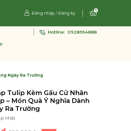
0
Đăng nhập
/
Đăng ký
Hotline:
0928954888
p
ặng Ngày Ra Trường
áp Tulip Kèm Gấu Cử Nhân
ệp – Món Quà Ý Nghĩa Dành
y Ra Trường
ập nhật