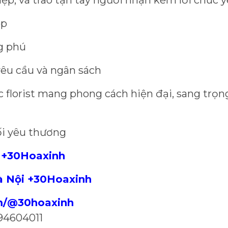
hiệp, và trao tận tay người nhận kèm lời chúc
ẹp
g phú
yêu cầu và ngân sách
 florist mang phong cách hiện đại, sang trọn
i yêu thương
 +30Hoaxinh
à Nội +30Hoaxinh
om/@30hoaxinh
94604011