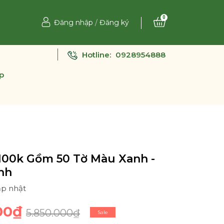
0
Đăng nhập
/
Đăng ký
Hotline:
0928954888
p
100k Gồm 50 Tờ Màu Xanh -
nh
ập nhật
00₫
5.850.000₫
Sale