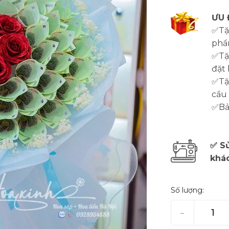
ƯU 
✅Tặ
phẩ
✅Tặ
đặt 
✅Tặn
cầu
✅Bảo
✅ Sử
khá
Số lượng:
–