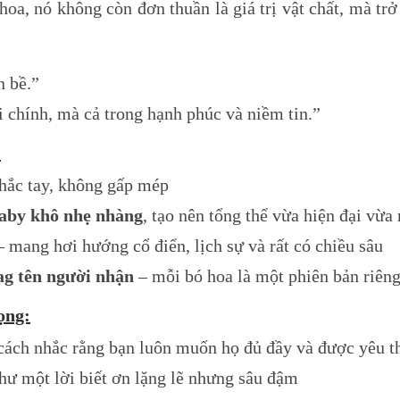
oa, nó không còn đơn thuần là giá trị vật chất, mà tr
n bề.”
i chính, mà cả trong hạnh phúc và niềm tin.”
:
hắc tay, không gấp mép
baby khô nhẹ nhàng
, tạo nên tổng thể vừa hiện đại vừ
 mang hơi hướng cổ điển, lịch sự và rất có chiều sâu
 tag tên người nhận
– mỗi bó hoa là một phiên bản riêng 
ọng:
cách nhắc rằng bạn luôn muốn họ đủ đầy và được yêu 
hư một lời biết ơn lặng lẽ nhưng sâu đậm