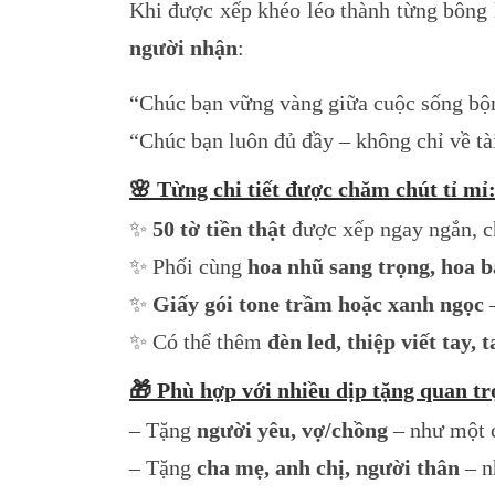
Khi được xếp khéo léo thành từng bông h
người nhận
:
“Chúc bạn vững vàng giữa cuộc sống bộ
“Chúc bạn luôn đủ đầy – không chỉ về tà
🌸
Từng chi tiết được chăm chút tỉ mỉ
✨
50 tờ tiền thật
được xếp ngay ngắn, c
✨ Phối cùng
hoa nhũ sang trọng, hoa 
✨
Giấy gói tone trầm hoặc xanh ngọc
–
✨ Có thể thêm
đèn led, thiệp viết tay,
🎁
Phù hợp với nhiều dịp tặng quan tr
– Tặng
người yêu, vợ/chồng
– như một 
– Tặng
cha mẹ, anh chị, người thân
– n