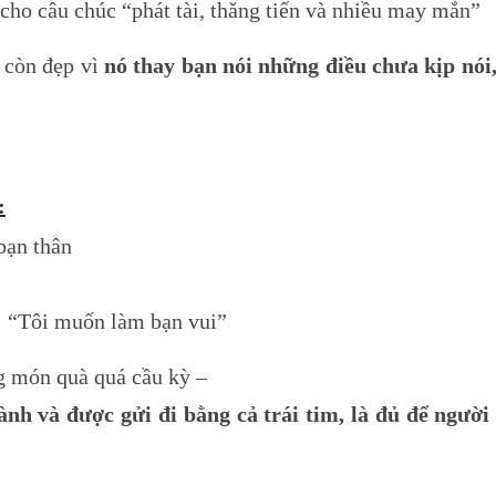
cho câu chúc “phát tài, thăng tiến và nhiều may mắn”
 còn đẹp vì
nó thay bạn nói những điều chưa kịp nói
:
bạn thân
à: “Tôi muốn làm bạn vui”
g món quà quá cầu kỳ –
ành và được gửi đi bằng cả trái tim, là đủ để ngườ