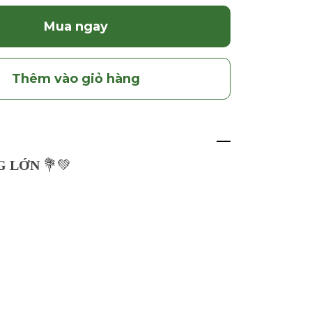
Mua ngay
Thêm vào giỏ hàng
G LỚN
💐💚