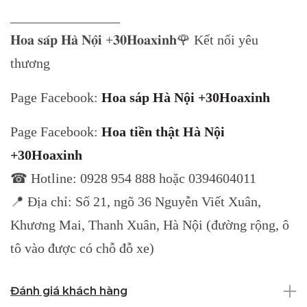
________________
𝐇𝐨𝐚 𝐬𝐚́𝐩 𝐇𝐚̀ 𝐍𝐨̣̂𝐢 +𝟑𝟎𝐇𝐨𝐚𝐱𝐢𝐧𝐡🌹 Kết nối yêu
thương
Page Facebook:
Hoa sáp Hà Nội +30Hoaxinh
Page Facebook:
Hoa tiền thật Hà Nội
+30Hoaxinh
☎ Hotline: 0928 954 888 hoặc 0394604011
📍 Địa chỉ: Số 21, ngõ 36 Nguyễn Viết Xuân,
Khương Mai, Thanh Xuân, Hà Nội (đường rộng, ô
tô vào được có chỗ đỗ xe)
Đánh giá khách hàng