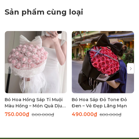
Sản phẩm cùng loại
Bó Hoa Hồng Sáp Tỉ Muội
Bó Hoa Sáp Đỏ Tone Đỏ
Màu Hồng – Món Quà Dịu
Đen – Vẻ Đẹp Lãng Mạn
Dàng Thay Lời Yêu Thương
750.000₫
490.000₫
800.000₫
600.000₫