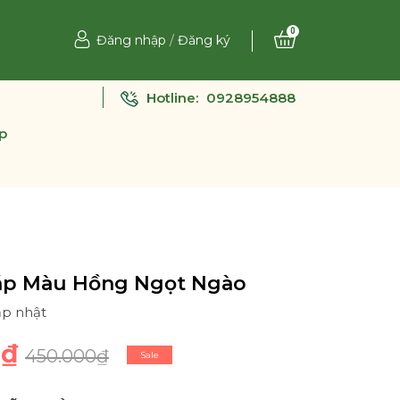
0
Đăng nhập
/
Đăng ký
Hotline:
0928954888
p
áp Màu Hồng Ngọt Ngào
ập nhật
0₫
450.000₫
Sale