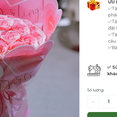
ƯU 
✅Tặ
phẩ
✅Tặ
đặt 
✅Tặn
cầu
✅Bảo
✅ Sử
khá
Số lượng:
–