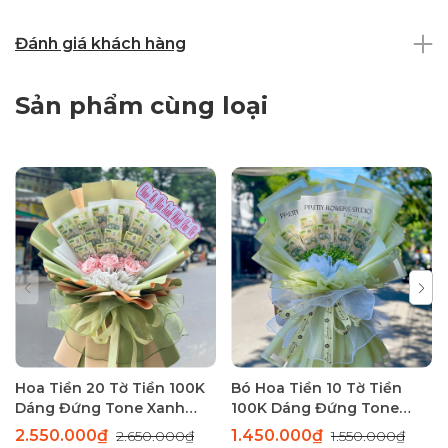
Đánh giá khách hàng
Sản phẩm cùng loại
Hoa Tiền 20 Tờ Tiền 100K
Bó Hoa Tiền 10 Tờ Tiền
Dáng Đứng Tone Xanh
100K Dáng Đứng Tone
Sang Trọng
Xanh Thanh Lịch
2.550.000₫
1.450.000₫
2.650.000₫
1.550.000₫