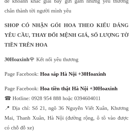
để khoảnh khắc giãi bày gửi gắm những yêu thương
chân thành tời người mình yêu
SHOP CÓ NHẬN GÓI HOA THEO KIỂU DÁNG
YÊU CẦU, THAY ĐỔI MỆNH GIÁ, SỐ LƯỢNG TỜ
TIỀN TRÊN HOA
𝟑𝟎𝐇𝐨𝐚𝐱𝐢𝐧𝐡🌹 Kết nối yêu thương
Page Facebook:
Hoa sáp Hà Nội +30Hoaxinh
Page Facebook:
Hoa tiền thật Hà Nội +30Hoaxinh
☎ Hotline: 0928 954 888 hoặc 0394604011
📍 Địa chỉ: Số 21, ngõ 36 Nguyễn Viết Xuân, Khương
Mai, Thanh Xuân, Hà Nội (đường rộng, ô tô vào được
có chỗ đỗ xe)