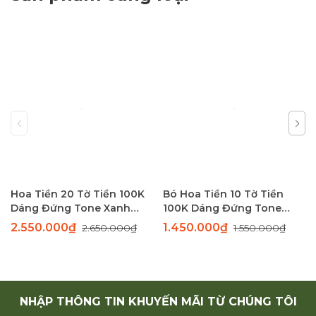
Hoa Tiền 20 Tờ Tiền 100K
Bó Hoa Tiền 10 Tờ Tiền
Dáng Đứng Tone Xanh
100K Dáng Đứng Tone
Sang Trọng
Xanh Thanh Lịch
2.550.000₫
1.450.000₫
2.650.000₫
1.550.000₫
NHẬP THÔNG TIN KHUYẾN MÃI TỪ CHÚNG TÔI