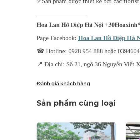
✅Sản phẩm được thiết kế bởi các florist
________________
𝐇𝐨𝐚 𝐋𝐚𝐧 𝐇𝐨̂̀ Đ𝐢𝐞̣̂𝐩 𝐇𝐚̀ 𝐍𝐨̣̂𝐢 +𝟑𝟎𝐇𝐨
Page Facebook:
Hoa Lan Hồ Điệp Hà 
☎ Hotline: 0928 954 888 hoặc 039460
📍 Địa chỉ: Số 21, ngõ 36 Nguyễn Viết 
Đánh giá khách hàng
Sản phẩm cùng loại