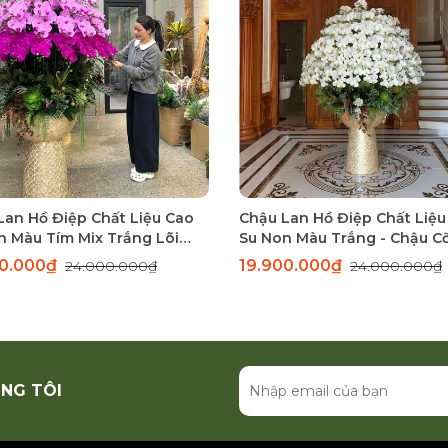
Lan Hồ Điệp Chất Liệu Cao
Chậu Lan Hồ Điệp Chất Liệu
n Màu Tím Mix Trắng Lõi
Su Non Màu Trắng - Chậu C
 Chậu Cỡ Đại Sang Trọng
00.000₫
19.900.000₫
24.000.000₫
24.000.000₫
ảnh, Biệt Thự
NG TÔI