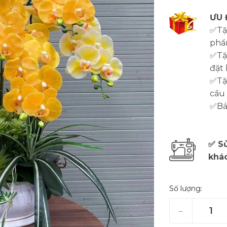
ƯU 
✅Tặ
phẩ
✅Tặ
đặt 
✅Tặn
cầu
✅Bảo
✅ Sử
khá
Số lượng:
–