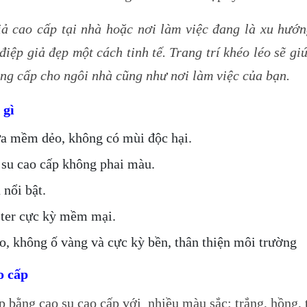
giả cao cấp tại nhà hoặc nơi làm việc đang là xu hư
iệp giả đẹp một cách tinh tế. Trang trí khéo léo sẽ giú
ẳng cấp cho ngôi nhà cũng như nơi làm việc của bạn.
 gì
ựa mềm dẻo, không có mùi độc hại.
 su cao cấp không phai màu.
 nổi bật.
ster cực kỳ mềm mại.
o, không ố vàng và cực kỳ bền, thân thiện môi trường
o cấp
 bằng cao su cao cấp với nhiều màu sắc: trắng, hồng, t