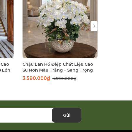
 Cao
Chậu Lan Hồ Điệp Chất Liệu Cao
Chậu Lan H
ỡ Lớn
Su Non Màu Trắng – Sang Trọng
Màu Trắng –
Tinh Khôi
3.590.000₫
1.650.00
4.500.000₫
Gửi