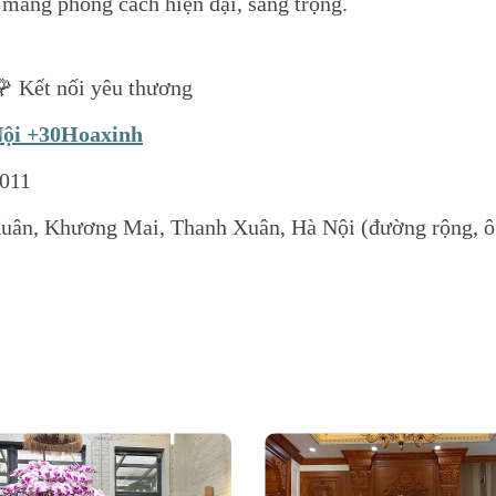
 mang phong cách hiện đại, sang trọng.
𝐱𝐢𝐧𝐡🌹 Kết nối yêu thương
Nội +30Hoaxinh
4011
Xuân, Khương Mai, Thanh Xuân, Hà Nội (đường rộng, ô 