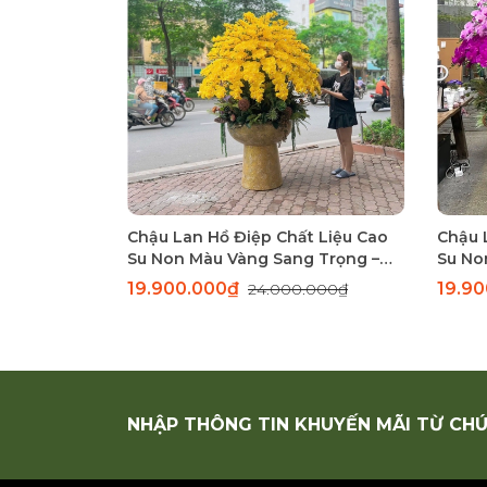
Chậu Lan Hồ Điệp Chất Liệu Cao
Chậu 
Su Non Màu Vàng Sang Trọng –
Su No
Chậu Kích Thước Lớn Cho Không
Tím –
19.900.000₫
19.9
24.000.000₫
Gian Đẳng Cấp
Cho S
NHẬP THÔNG TIN KHUYẾN MÃI TỪ CHÚ