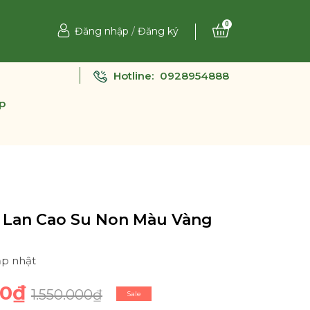
0
Đăng nhập
/
Đăng ký
Hotline:
0928954888
p
 Lan Cao Su Non Màu Vàng
ập nhật
00₫
1.550.000₫
Sale