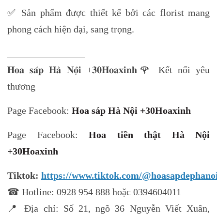
✅ Sản phẩm được thiết kế bởi các florist mang
phong cách hiện đại, sang trọng.
________________
𝐇𝐨𝐚 𝐬𝐚́𝐩 𝐇𝐚̀ 𝐍𝐨̣̂𝐢 +𝟑𝟎𝐇𝐨𝐚𝐱𝐢𝐧𝐡🌹 Kết nối yêu
thương
Page Facebook:
Hoa sáp Hà Nội +30Hoaxinh
Page Facebook:
Hoa tiền thật Hà Nội
+30Hoaxinh
Tiktok:
https://www.tiktok.com/@hoasapdephano
☎ Hotline: 0928 954 888 hoặc 0394604011
📍 Địa chỉ: Số 21, ngõ 36 Nguyễn Viết Xuân,