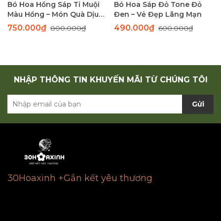
Bó Hoa Hồng Sáp Tỉ Muội
Bó Hoa Sáp Đỏ Tone Đỏ
Màu Hồng – Món Quà Dịu
Đen – Vẻ Đẹp Lãng Mạn
Dàng Thay Lời Yêu Thương
750.000₫
490.000₫
800.000₫
600.000₫
NHẬP THÔNG TIN KHUYẾN MÃI TỪ CHÚNG TÔI
Gửi
30Hoaxinh +Gắn kết yêu thương