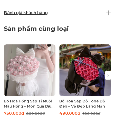
Đánh giá khách hàng
Sản phẩm cùng loại
Bó Hoa Hồng Sáp Tỉ Muội
Bó Hoa Sáp Đỏ Tone Đỏ
Màu Hồng – Món Quà Dịu
Đen – Vẻ Đẹp Lãng Mạn
Dàng Thay Lời Yêu Thương
750.000₫
490.000₫
800.000₫
600.000₫