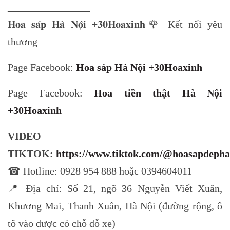
________________
𝐇𝐨𝐚 𝐬𝐚́𝐩 𝐇𝐚̀ 𝐍𝐨̣̂𝐢 +𝟑𝟎𝐇𝐨𝐚𝐱𝐢𝐧𝐡🌹 Kết nối yêu
thương
Page Facebook:
Hoa sáp Hà Nội +30Hoaxinh
Page Facebook:
Hoa tiền thật Hà Nội
+30Hoaxinh
VIDEO
TIKTOK:
https://www.tiktok.com/@hoasapdepha
☎ Hotline: 0928 954 888 hoặc 0394604011
📍 Địa chỉ: Số 21, ngõ 36 Nguyễn Viết Xuân,
Khương Mai, Thanh Xuân, Hà Nội (đường rộng, ô
tô vào được có chỗ đỗ xe)