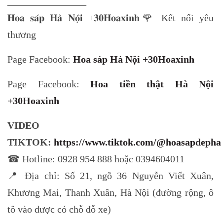
________________
𝐇𝐨𝐚 𝐬𝐚́𝐩 𝐇𝐚̀ 𝐍𝐨̣̂𝐢 +𝟑𝟎𝐇𝐨𝐚𝐱𝐢𝐧𝐡🌹 Kết nối yêu
thương
Page Facebook:
Hoa sáp Hà Nội +30Hoaxinh
Page Facebook:
Hoa tiền thật Hà Nội
+30Hoaxinh
VIDEO
TIKTOK:
https://www.tiktok.com/@hoasapdepha
☎ Hotline: 0928 954 888 hoặc 0394604011
📍 Địa chỉ: Số 21, ngõ 36 Nguyễn Viết Xuân,
Khương Mai, Thanh Xuân, Hà Nội (đường rộng, ô
tô vào được có chỗ đỗ xe)