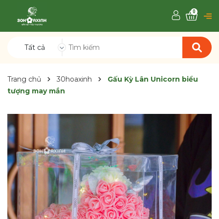
0
Tất cả
Trang chủ
30hoaxinh
Gấu Kỳ Lân Unicorn biểu
tượng may mắn