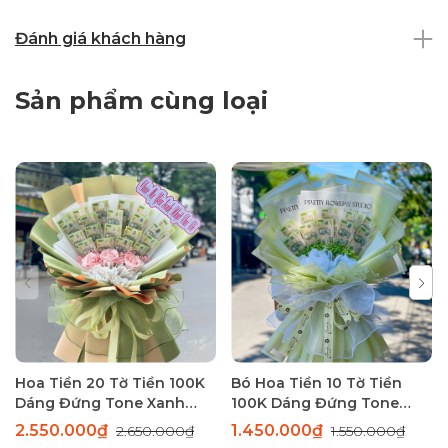
Đánh giá khách hàng
Sản phẩm cùng loại
Hoa Tiền 20 Tờ Tiền 100K
Bó Hoa Tiền 10 Tờ Tiền
Dáng Đứng Tone Xanh
100K Dáng Đứng Tone
Sang Trọng
Xanh Thanh Lịch
2.550.000₫
1.450.000₫
2.650.000₫
1.550.000₫