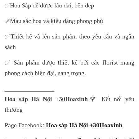
✅Hoa Sáp để được lâu dài, bền đẹp
✅Màu sắc hoa và kiểu dáng phong phú
✅Thiết kế và lên sản phẩm theo yêu cầu và ngân
sách
✅ Sản phẩm được thiết kế bởi các florist mang
phong cách hiện đại, sang trọng.
________________
𝐇𝐨𝐚 𝐬𝐚́𝐩 𝐇𝐚̀ 𝐍𝐨̣̂𝐢 +𝟑𝟎𝐇𝐨𝐚𝐱𝐢𝐧𝐡🌹 Kết nối yêu
thương
Page Facebook:
Hoa sáp Hà Nội +30Hoaxinh