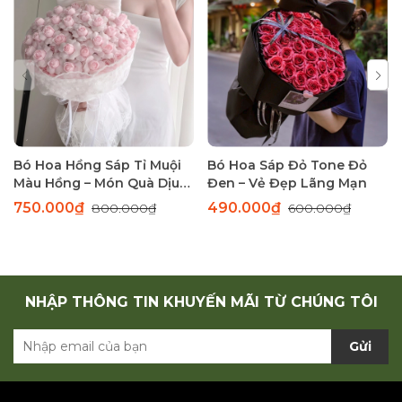
Bó Hoa Hồng Sáp Tỉ Muội
Bó Hoa Sáp Đỏ Tone Đỏ
Màu Hồng – Món Quà Dịu
Đen – Vẻ Đẹp Lãng Mạn
Dàng Thay Lời Yêu Thương
750.000₫
490.000₫
800.000₫
600.000₫
NHẬP THÔNG TIN KHUYẾN MÃI TỪ CHÚNG TÔI
Gửi