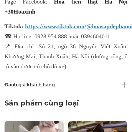
Page Facebook:
Hoa tiền thật Hà Nội
+30Hoaxinh
Tiktok:
https://www.tiktok.com/@hoasapdephano
☎ Hotline: 0928 954 888 hoặc 0394604011
📍 Địa chỉ: Số 21, ngõ 36 Nguyễn Viết Xuân,
Khương Mai, Thanh Xuân, Hà Nội (đường rộng, ô
tô vào được có chỗ đỗ xe)
Đánh giá khách hàng
Sản phẩm cùng loại