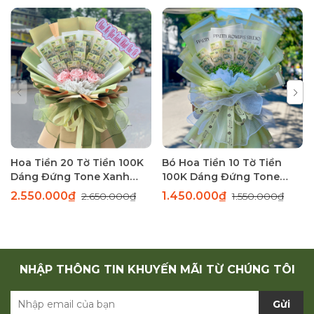
Hoa Tiền 20 Tờ Tiền 100K
Bó Hoa Tiền 10 Tờ Tiền
Dáng Đứng Tone Xanh
100K Dáng Đứng Tone
Sang Trọng
Xanh Thanh Lịch
2.550.000₫
1.450.000₫
2.650.000₫
1.550.000₫
NHẬP THÔNG TIN KHUYẾN MÃI TỪ CHÚNG TÔI
Gửi