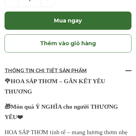
Mua ngay
Thêm vào giỏ hàng
THÔNG TIN CHI TIẾT SẢN PHẨM
🌹HOA SÁP THƠM – GẮN KẾT YÊU
THƯƠNG
🎁Món quà Ý NGHĨA cho người THƯƠNG
YÊU❤️
HOA SÁP THƠM tinh tế – mang hương thơm nhẹ