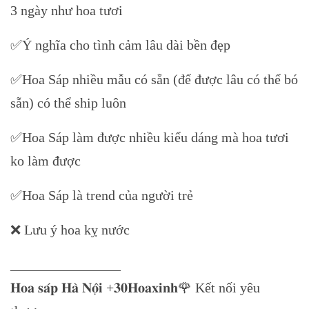
3 ngày như hoa tươi
✅Ý nghĩa cho tình cảm lâu dài bền đẹp
✅Hoa Sáp nhiều mẫu có sẵn (để được lâu có thể bó
sẵn) có thể ship luôn
✅Hoa Sáp làm được nhiều kiểu dáng mà hoa tươi
ko làm được
✅Hoa Sáp là trend của người trẻ
❌ Lưu ý hoa kỵ nước
________________
𝐇𝐨𝐚 𝐬𝐚́𝐩 𝐇𝐚̀ 𝐍𝐨̣̂𝐢 +𝟑𝟎𝐇𝐨𝐚𝐱𝐢𝐧𝐡🌹 Kết nối yêu