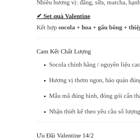
Nhiều hương vị: đắng, sữa, matcha, hạ
✔ Set quà Valentine
Kết hợp
socola + hoa + gấu bông + thiệ
Cam Kết Chất Lượng
Socola chính hãng / nguyên liệu ca
Hương vị thơm ngon, bảo quản đún
Mẫu mã đúng hình, đóng gói cẩn th
Nhận thiết kế theo yêu cầu số lượn
Ưu Đãi Valentine 14/2