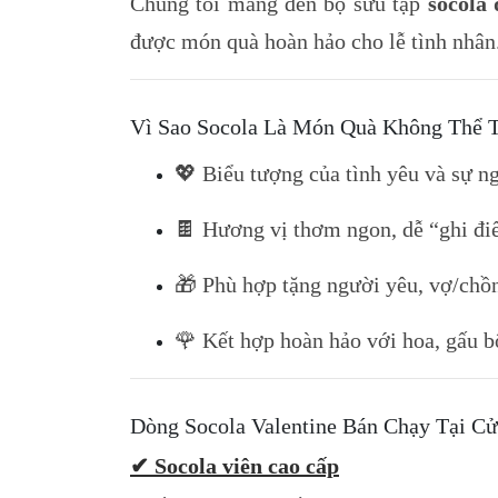
Chúng tôi mang đến bộ sưu tập
socola 
được món quà hoàn hảo cho lễ tình nhân
Vì Sao Socola Là Món Quà Không Thể T
💖 Biểu tượng của tình yêu và sự n
🍫 Hương vị thơm ngon, dễ “ghi đi
🎁 Phù hợp tặng người yêu, vợ/chồn
🌹 Kết hợp hoàn hảo với hoa, gấu b
Dòng Socola Valentine Bán Chạy Tại C
✔ Socola viên cao cấp