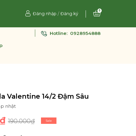
0
Đăng nhập
/
Đăng ký
Hotline:
0928954888
p
a Valentine 14/2 Đậm Sâu
ập nhật
0₫
190.000₫
Sale