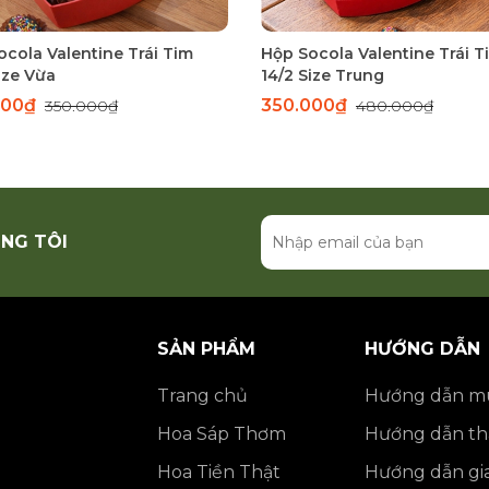
ocola Valentine Trái Tim
Hộp Socola Valentine Trái T
ize Vừa
14/2 Size Trung
000₫
350.000₫
350.000₫
480.000₫
NG TÔI
SẢN PHẨM
HƯỚNG DẪN
Trang chủ
Hướng dẫn m
Hoa Sáp Thơm
Hướng dẫn th
Hoa Tiền Thật
Hướng dẫn gi