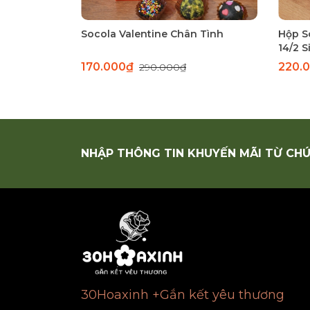
Socola Valentine Chân Tình
Hộp S
14/2 S
170.000₫
220.
290.000₫
NHẬP THÔNG TIN KHUYẾN MÃI TỪ CHÚ
30Hoaxinh +Gắn kết yêu thương