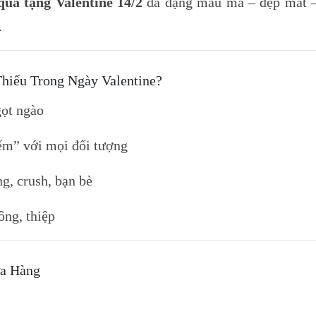
quà tặng Valentine 14/2
đa dạng mẫu mã – đẹp mắt – 
.
hiếu Trong Ngày Valentine?
gọt ngào
ểm” với mọi đối tượng
g, crush, bạn bè
ông, thiệp
ửa Hàng