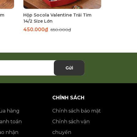
im
Hộp Socola Valentine Trái Tim
Hộp Socola 
14/2 Size Lớn
Chung
450.000₫
149.000₫
650.000₫
Gửi
CHÍNH SÁCH
ua hàng
Chính sách bảo mật
anh toán
Chính sách vận
ao nhận
chuyển