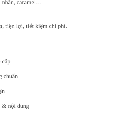
nh nhân, caramel…
p
, tiện lợi, tiết kiệm chi phí.
o cấp
g chuẩn
ận
g & nội dung