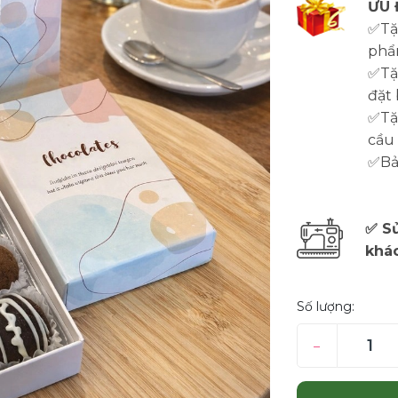
ƯU 
✅Tặ
phẩ
✅Tặ
đặt 
✅Tặn
cầu
✅Bảo
✅ Sử
khá
Số lượng:
–