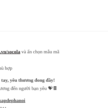
.vn/socola
và ấn chọn mẫu mã
hù hợp
o tay, yêu thương đong đầy!
hương đến người bạn yêu 💝🍫
sapdephanoi