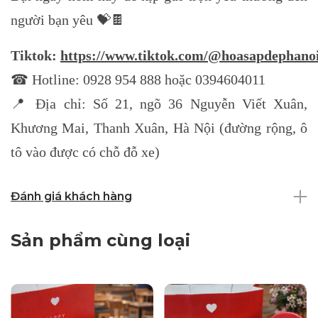
người bạn yêu 💝🍫
Tiktok:
https://www.tiktok.com/@hoasapdephano
☎ Hotline: 0928 954 888 hoặc 0394604011
📍 Địa chỉ: Số 21, ngõ 36 Nguyễn Viết Xuân,
Khương Mai, Thanh Xuân, Hà Nội (đường rộng, ô
tô vào được có chỗ đỗ xe)
Đánh giá khách hàng
Sản phẩm cùng loại