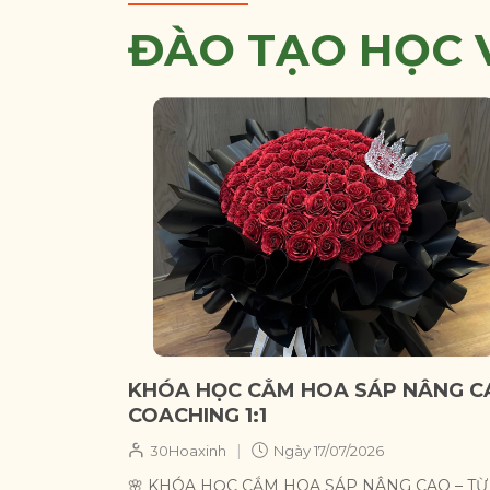
ĐÀO TẠO HỌC 
KHÓA HỌC CẮM HOA SÁP NÂNG C
COACHING 1:1
|
30Hoaxinh
Ngày
17/07/2026
🌸 KHÓA HỌC CẮM HOA SÁP NÂNG CAO – TỪ