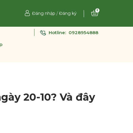
0
Đăng nhập
/
Đăng ký
Hotline:
0928954888
p
gày 20-10? Và đây