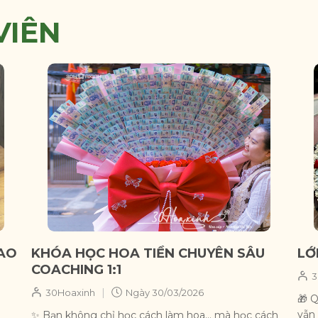
VIÊN
AO
KHÓA HỌC HOA TIỀN CHUYÊN SÂU
LỚ
COACHING 1:1
3
|
30Hoaxinh
Ngày
30/03/2026
🎁 
vẫn 
✨ Bạn không chỉ học cách làm hoa… mà học cách