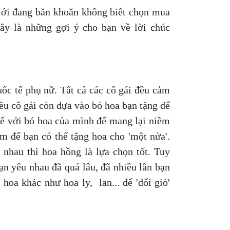
iới đang băn khoăn không biết chọn mua
ây là những gợi ý cho bạn về lời chúc
ốc tế phụ nữ. Tất cả các cô gái đều cảm
ều cô gái còn dựa vào bó hoa bạn tặng để
tế với bó hoa của mình để mang lại niềm
m để bạn có thể tặng hoa cho 'một nửa'.
nhau thì hoa hồng là lựa chọn tốt. Tuy
ạn yêu nhau đã quá lâu, đã nhiều lần bạn
hoa khác như hoa ly, lan... để 'đổi gió'