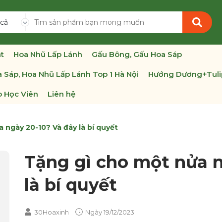
 cả
t
Hoa Nhũ Lấp Lánh
Gấu Bông, Gấu Hoa Sáp
 Sáp, Hoa Nhũ Lấp Lánh Top 1 Hà Nội
Hướng Dương+Tuli
 Học Viên
Liên hệ
 ngày 20-10? Và đây là bí quyết
Tặng gì cho một nửa n
là bí quyết
30Hoaxinh
Ngày
19/12/2023