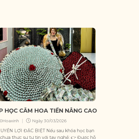
P HỌC CẮM HOA TIỀN NÂNG CAO
|
0Hoaxinh
Ngày
30/03/2026
QUYỀN LỢI ĐẶC BIỆT Nếu sau khóa học bạn
chưa thực sự tự tin với tay nghề: 👉 Được hỗ